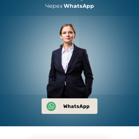
Через
WhatsApp
мы перечисляем 3%
в
3%
Благотворительный
Фонд Константина
Хабенского