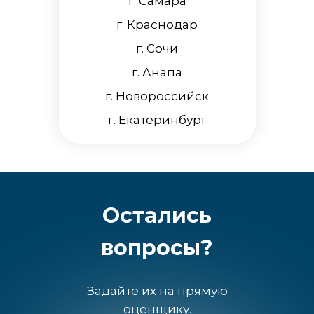
г. Самара
г. Краснодар
г. Сочи
г. Анапа
г. Новороссийск
г. Екатеринбург
Остались
вопросы?
Задайте их на прямую
С каждой оплаты
оценщику.