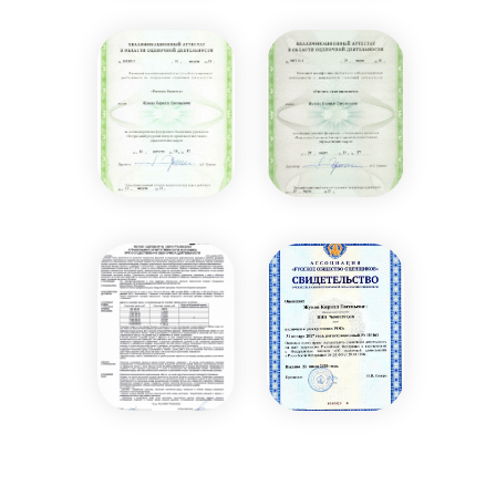
сеть
у нас
10 офисов
по всей стране, и
мы постоянно
развиваемся.