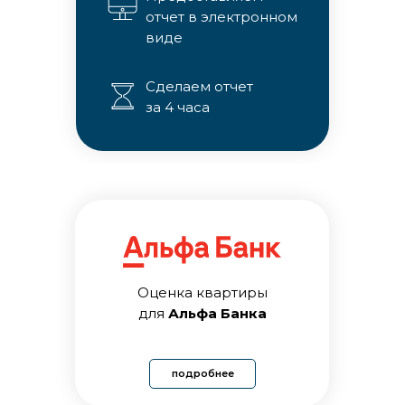
отчет в электронном
виде
Сделаем отчет
за 4 часа
Документы
для оценки
Оценка квартиры
для
Альфа Банка
Документы вы можете отправить
на почту
info@o-ocenka.ru.
подробнее
Для удобства загрузите