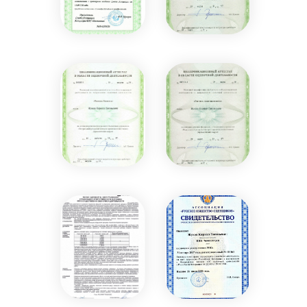
Мы Федеральная
сеть
у нас
10 офисов
по всей стране, и
мы постоянно
развиваемся.