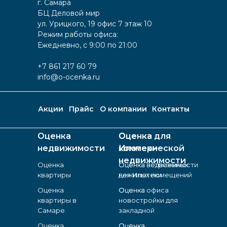
г. Самара
БЦ Деловой мир
ул. Урицкого, 19 офис 7 этаж 10
Режим работы офиса:
Ежедневно, с 9:00 по 21:00
+7 861 217 60 79
info@o-ocenka.ru
Акции
Прайс
О компании
Контакты
Оценка
Оценка для
Оценка
недвижимости
Ипотеки
коммерческой
недвижимости
Оценка
Оценка недвижимости
Оценка встроенных
квартиры
для Ипотеки
нежилых помещений
Оценка
Оценка
Оценка офиса
квартиры в
новостройки для
Самаре
закладной
Оценка
Оценка
Оценка