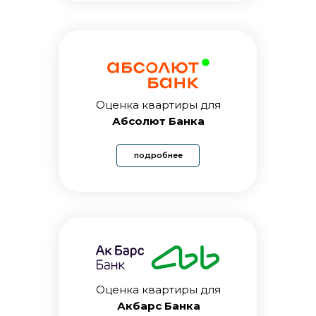
их в любой из мессенджеров
WhatsApp / Viber / Telegram
Свидетельство /
Оценка квартиры для
ДКП или ЕГРН
Абсолют Банка
подробнее
посмотреть пример
Технический
паспорт
Оценка квартиры для
Акбарс Банка
посмотреть пример