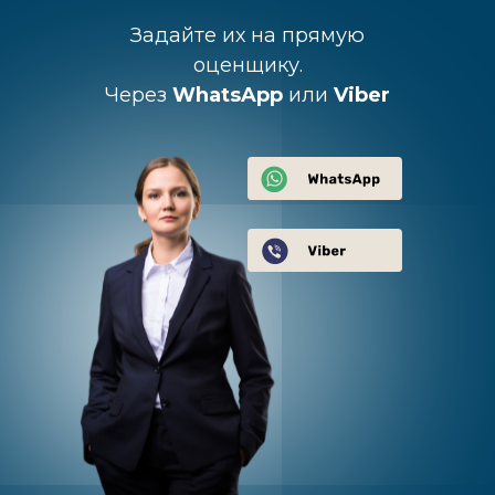
Задайте их на прямую
оценщику.
Через
WhatsApp
или
Viber
С каждой оплаты
мы перечисляем 3%
в
3%
Благотворительный
Фонд Константина
Хабенского