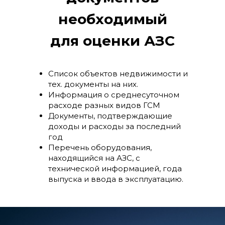
необходимый
для оценки АЗС
Список объектов недвижимости и
тех. документы на них.
Информация о среднесуточном
расходе разных видов ГСМ
Документы, подтверждающие
доходы и расходы за последний
год
Перечень оборудования,
Мы Федеральная
находящийся на АЗС, с
технической информацией, года
сеть
выпуска и ввода в эксплуатацию.
у нас
10 офисов
по всей стране, и